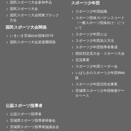
国民スポーツ大会参加申込
スポーツ少年団
国民スポーツ大会
スポーツ少年団組織
国民スポーツ大会関東ブロック
スポーツ団体ガバナンスコード
大会
〈一般スポーツ団体向け〉につ
国民スポーツ大会関係
いて
スポーツ少年団とは
いきいき茨城ゆめ国体2019
スポーツ少年団加入方法
国民スポーツ大会派遣費関係
スポーツ少年団指導者養成
競技別交流大会・スポーツ大会
交流事業
スポーツ少年団リーダー会
いばらきのスポーツ少年団Web
版
スポーツ少年団活性化事業
茨城県スポーツ少年団検索デー
タベース
公認スポーツ指導者
公認スポーツ指導者
茨城県スポーツ指導者研修会
茨城県スポーツ指導者協議会会