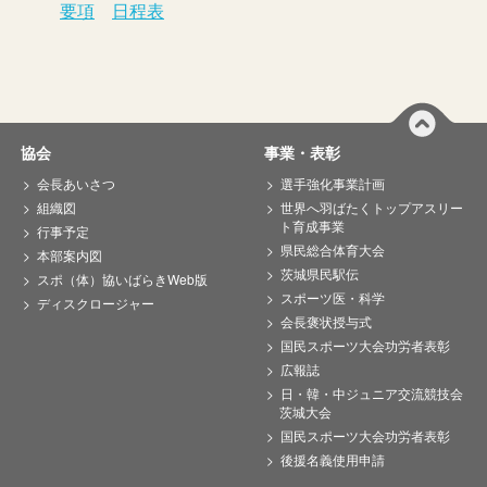
要項
日程表
協会
事業・表彰
会長あいさつ
選手強化事業計画
組織図
世界へ羽ばたくトップアスリー
ト育成事業
行事予定
県民総合体育大会
本部案内図
茨城県民駅伝
スポ（体）協いばらきWeb版
スポーツ医・科学
ディスクロージャー
会長褒状授与式
国民スポーツ大会功労者表彰
広報誌
日・韓・中ジュニア交流競技会
茨城大会
国民スポーツ大会功労者表彰
後援名義使用申請