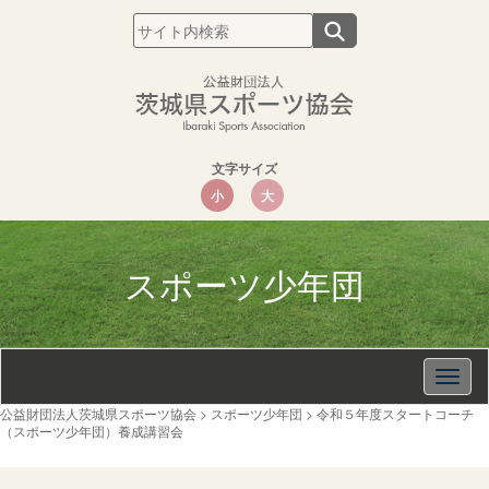
文字サイズ
小
大
スポーツ少年団
Togg
navig
公益財団法人茨城県スポーツ協会
>
スポーツ少年団
>
令和５年度スタートコーチ
（スポーツ少年団）養成講習会