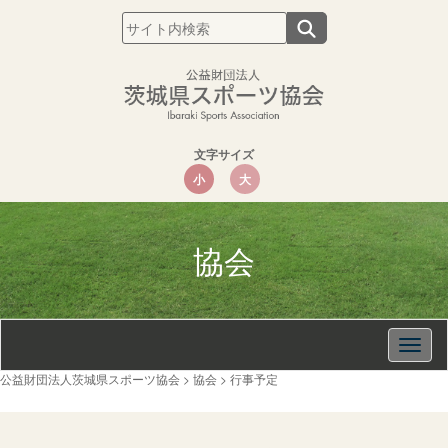
文字サイズ
小
大
協会
Togg
navig
公益財団法人茨城県スポーツ協会
>
協会
>
行事予定