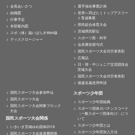
会長あいさつ
選手強化事業計画
組織図
世界へ羽ばたくトップアスリー
ト育成事業
行事予定
県民総合体育大会
本部案内図
茨城県民駅伝
スポ（体）協いばらきWeb版
スポーツ医・科学
ディスクロージャー
会長褒状授与式
国民スポーツ大会功労者表彰
広報誌
日・韓・中ジュニア交流競技会
茨城大会
国民スポーツ大会功労者表彰
後援名義使用申請
国民スポーツ大会参加申込
スポーツ少年団
国民スポーツ大会
スポーツ少年団組織
国民スポーツ大会関東ブロック
スポーツ団体ガバナンスコード
大会
〈一般スポーツ団体向け〉につ
国民スポーツ大会関係
いて
スポーツ少年団とは
いきいき茨城ゆめ国体2019
スポーツ少年団加入方法
国民スポーツ大会派遣費関係