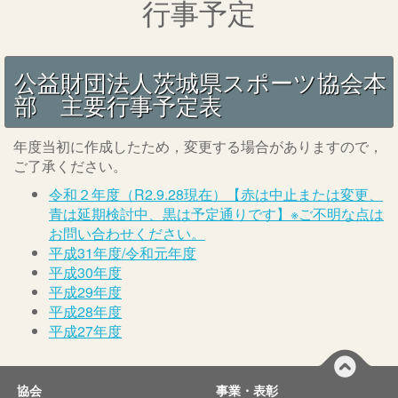
行事予定
公益財団法人茨城県スポーツ協会本
部 主要行事予定表
年度当初に作成したため，変更する場合がありますので，
ご了承ください。
令和２年度（R2.9.28現在）【赤は中止または変更、
青は延期検討中、黒は予定通りです】※ご不明な点は
お問い合わせください。
平成31年度/令和元年度
平成30年度
平成29年度
平成28年度
平成27年度
協会
事業・表彰