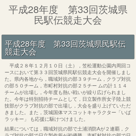
平成28年度 第33回茨城県
民駅伝競走大会
平成28年度 第33回茨城県民駅伝
競走大会
平成２８年１２月１０日（土），笠松運動公園内周回コ
ースにおいて第３３回茨城県民駅伝競走大会を開催しまし
た。県内各地から，職域対抗の部３９チーム，クラブ対抗
の部５０チーム，市町村対抗の部２５チー ムの計１１４
チームが出場し，今年度も熱い戦いが繰り広げられまし
た。今年は特別招待チームとして，日立製作所女子陸上競
技部がクラブ対抗の部で出場し，大会を盛り上げていただ
きました。また，茨城国体マスコットキャラクター「いば
ラッキー」 も応援に駆けつけました。
結果については，職域対抗の部で土浦消防Aが２連覇，ク
ラブ対抗の部で日立製作所が初優勝，市町村対抗の部で日