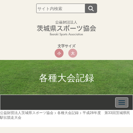
文字サイズ
小
大
各種大会記録
Togg
navig
公益財団法人茨城県スポーツ協会
>
各種大会記録
>
平成28年度 第33回茨城県民
駅伝競走大会