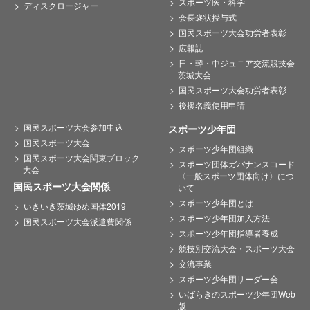
スポーツ医・科学
ディスクロージャー
会長褒状授与式
国民スポーツ大会功労者表彰
広報誌
日・韓・中ジュニア交流競技会
茨城大会
国民スポーツ大会功労者表彰
後援名義使用申請
国民スポーツ大会参加申込
スポーツ少年団
国民スポーツ大会
スポーツ少年団組織
国民スポーツ大会関東ブロック
スポーツ団体ガバナンスコード
大会
〈一般スポーツ団体向け〉につ
国民スポーツ大会関係
いて
スポーツ少年団とは
いきいき茨城ゆめ国体2019
スポーツ少年団加入方法
国民スポーツ大会派遣費関係
スポーツ少年団指導者養成
競技別交流大会・スポーツ大会
交流事業
スポーツ少年団リーダー会
いばらきのスポーツ少年団Web
版