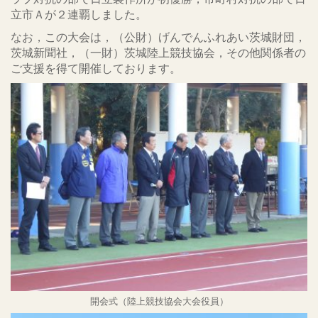
立市Ａが２連覇しました。
なお，この大会は，（公財）げんでんふれあい茨城財団，
茨城新聞社，（一財）茨城陸上競技協会，その他関係者の
ご支援を得て開催しております。
開会式（陸上競技協会大会役員）