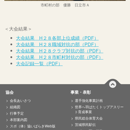
市町村の部 優勝 日立市Ａ
＜大会結果＞
大会結果 H２８各部上位成績（PDF）
大会結果 H２８職域対抗の部（PDF）
大会結果 H２８クラブ対抗の部（PDF）
大会結果 H２８市町村対抗の部（PDF）
大会記録一覧（PDF）
協会
事業・表彰
会長あいさつ
選手強化事業計画
組織図
世界へ羽ばたくトップアスリー
ト育成事業
行事予定
県民総合体育大会
本部案内図
茨城県民駅伝
スポ（体）協いばらきWeb版