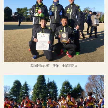
職域対抗の部 優勝 土浦消防Ａ