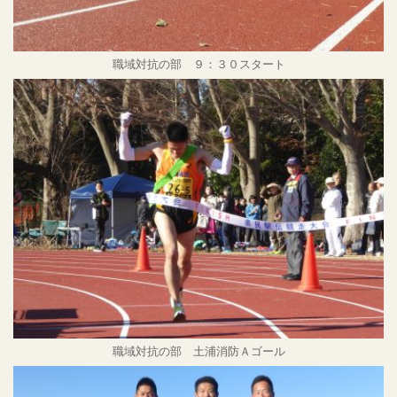
職域対抗の部 ９：３０スタート
職域対抗の部 土浦消防Ａゴール