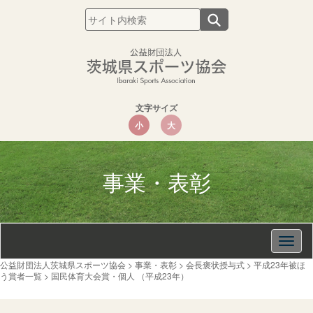
文字サイズ
小
大
事業・表彰
Togg
navig
公益財団法人茨城県スポーツ協会
>
事業・表彰
>
会長褒状授与式
>
平成23年被ほ
う賞者一覧
>
国民体育大会賞・個人 （平成23年）