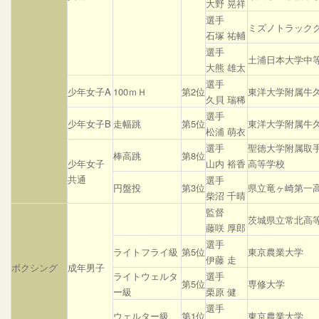
大野 晃祥
選手
ミズノトラック
石塚 祐輔
選手
土浦日本大学中
大熊 雄太
選手
少年女子A
100ｍＨ
第2位
東洋大学附属牛
久貝 瑞稀
選手
少年女子B
走幅跳
第5位
東洋大学附属牛
松浦 萌衣
選手
聖徳大学附属取
棒高跳
第8位
少年女子
山内 裕香
高等学校
共通
選手
円盤投
第3位
県立竜ヶ崎第一
柴沼 千晴
監督
茨城県立常北高
藤咲 厚郎
選手
ライトフライ級
第5位
東京農業大学
伊藤 走
ボクシング
成年男子
ライトウェルタ
選手
第5位
専修大学
ー級
栗原 健
選手
ウェルター級
第1位
東京農業大学