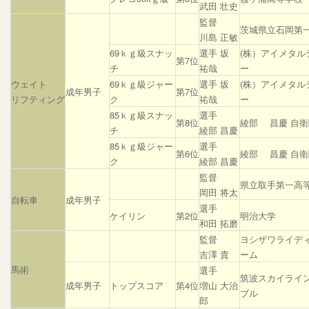
武田 壮史
監督
茨城県立石岡第
川島 正敏
69ｋｇ級スナッ
選手 坂
(株）アイメタル
第7位
チ
祐哉
ー
ウェイト
69ｋｇ級ジャー
選手 坂
(株）アイメタル
成年男子
第7位
リフティング
ク
祐哉
ー
85ｋｇ級スナッ
選手
第8位
綾部 昌慶 自
チ
綾部 昌慶
85ｋｇ級ジャー
選手
第6位
綾部 昌慶 自
ク
綾部 昌慶
監督
県立取手第一高
岡田 将太
自転車
成年男子
選手
ケイリン
第2位
明治大学
和田 拓磨
監督
ヨシザワライデ
吉澤 貴
ーム
馬術
選手
筑波スカイライ
成年男子
トップスコア
第4位
増山 大治
ブル
郎