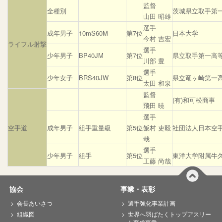
監督
全種別
茨城県立取手第
山田 昭雄
選手
成年男子
10mS60M
第7位
日本大学
今村 吉宏
ライフル射撃
選手
少年男子
BP40JM
第7位
県立取手第一高
川部 豊
選手
少年女子
BRS40JW
第8位
県立竜ヶ崎第一
太田 和泉
監督
(有)和可松商事
飛田 暁
選手
空手道
成年男子
組手重量級
第5位
飯村 吏毅
社団法人日本空
哉
選手
少年男子
組手
第5位
東洋大学附属牛
工藤 尚哉
協会
事業・表彰
会長あいさつ
選手強化事業計画
組織図
世界へ羽ばたくトップアスリー