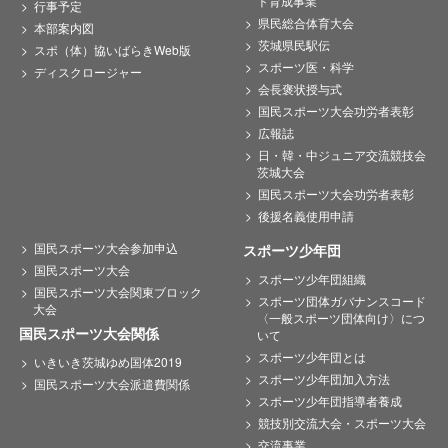
ト育成事業
行事予定
県民総合体育大会
本部案内図
茨城県民駅伝
スポ（体）協いばらきWeb版
スポーツ医・科学
ディスクロージャー
会長褒状授与式
国民スポーツ大会功労者表彰
広報誌
日・韓・中ジュニア交流競技会
茨城大会
国民スポーツ大会功労者表彰
後援名義使用申請
国民スポーツ大会参加申込
スポーツ少年団
国民スポーツ大会
スポーツ少年団組織
国民スポーツ大会関東ブロック
スポーツ団体ガバナンスコード
大会
〈一般スポーツ団体向け〉につ
国民スポーツ大会関係
いて
スポーツ少年団とは
いきいき茨城ゆめ国体2019
スポーツ少年団加入方法
国民スポーツ大会派遣費関係
スポーツ少年団指導者養成
競技別交流大会・スポーツ大会
交流事業