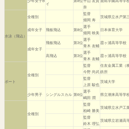
少年女子B
第8位
平山 友貴
鹿島学園高等学
イ
奈
監督
全種別
茨城県立水戸第
畑岡 寿
選手
成年女子
飛板飛込
第8位
日本体育大学
畑岡 映美
水泳（飛込）
選手
飛板飛込
第3位
霞ヶ浦高等学校
青木 友輔
成年女子
選手
高飛込
第3位
霞ヶ浦高等学校
青木 友輔
監督
住友金属工業（
今野 尚武
鉄所
全種別
監督
ボート
茨城大学
上原 駿也
選手
少年男子
シングルスカル
第6位
県立潮来高等学
嶋田 潤
監督
茨城県立水戸工
柏崎 勝美
全種別
監督
茨城県立岩瀬高
鈴木 理弘