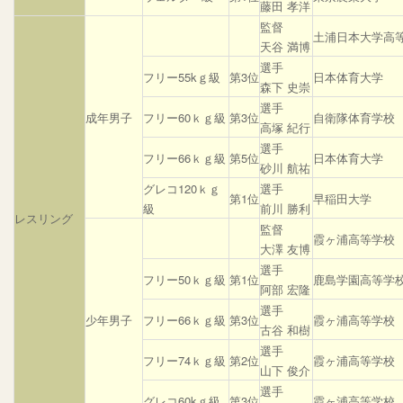
藤田 孝洋
監督
土浦日本大学高
天谷 満博
選手
フリー55kｇ級
第3位
日本体育大学
森下 史崇
選手
成年男子
フリー60ｋｇ級
第3位
自衛隊体育学校
高塚 紀行
選手
フリー66ｋｇ級
第5位
日本体育大学
砂川 航祐
グレコ120ｋｇ
選手
第1位
早稲田大学
級
前川 勝利
レスリング
監督
霞ヶ浦高等学校
大澤 友博
選手
フリー50ｋｇ級
第1位
鹿島学園高等学
阿部 宏隆
選手
少年男子
フリー66ｋｇ級
第3位
霞ヶ浦高等学校
古谷 和樹
選手
フリー74ｋｇ級
第2位
霞ヶ浦高等学校
山下 俊介
選手
グレコ60kｇ級
第3位
霞ヶ浦高等学校