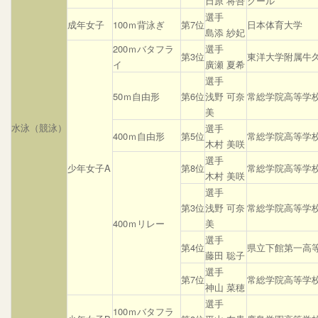
日原 将吾
クール
選手
成年女子
100ｍ背泳ぎ
第7位
日本体育大学
島添 紗妃
200ｍバタフラ
選手
第3位
東洋大学附属牛
イ
廣瀬 夏希
選手
50ｍ自由形
第6位
浅野 可奈
常総学院高等学
美
水泳（競泳）
選手
400ｍ自由形
第5位
常総学院高等学
木村 美咲
選手
少年女子A
第8位
常総学院高等学
木村 美咲
選手
第3位
浅野 可奈
常総学院高等学
400ｍリレー
美
選手
第4位
県立下館第一高
藤田 聡子
選手
第7位
常総学院高等学
神山 菜穂
選手
100ｍバタフラ