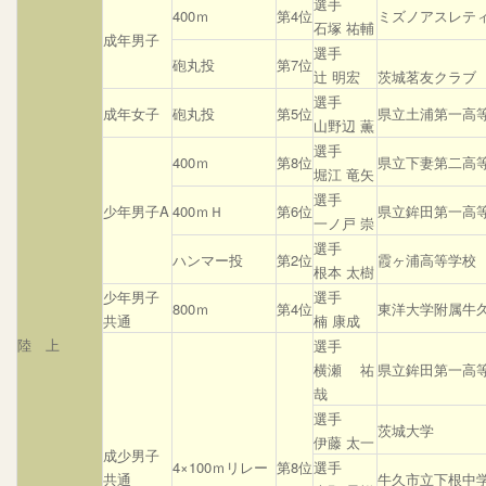
選手
400ｍ
第4位
ミズノアスレテ
石塚 祐輔
成年男子
選手
砲丸投
第7位
辻 明宏
茨城茗友クラブ
選手
成年女子
砲丸投
第5位
県立土浦第一高
山野辺 薫
選手
400ｍ
第8位
県立下妻第二高
堀江 竜矢
選手
少年男子A
400ｍＨ
第6位
県立鉾田第一高
一ノ戸 崇
選手
ハンマー投
第2位
霞ヶ浦高等学校
根本 太樹
少年男子
選手
800ｍ
第4位
東洋大学附属牛
共通
楠 康成
陸 上
選手
横瀬 祐
県立鉾田第一高
哉
選手
茨城大学
伊藤 太一
成少男子
4×100ｍリレー
第8位
選手
共通
牛久市立下根中