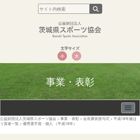
文字サイズ
小
大
事業・表彰
Togg
navig
公益財団法人茨城県スポーツ協会
>
事業・表彰
>
会長褒状授与式
>
平成18年被ほ
う賞者一覧
>
優秀選手賞・個人 （平成18年）