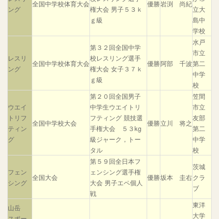
全国中学校体育大会
優勝
岩渕 尚紀
ング
権大会 男子５３ｋ
立大
ｇ級
島中
学校
水戸
第３２回全国中学
市立
レスリ
校レスリング選手
全国中学校体育大会
優勝
阿部 千波
第二
ング
権大会 女子３７ｋ
中学
ｇ級
校
第２０回全国男子
笠間
ウエイ
中学生ウエイトリ
市立
トリフ
フティング 競技選
友部
全国中学校大会
優勝
立川 将之
ティン
手権大会 ５３kg
第二
グ
級ジャーク，トー
中学
タル
校
第５９回全日本フ
茨城
フェン
ェンシング選手権
全国大会
優勝
坂本 圭右
クラ
シング
大会 男子エペ個人
ブ
戦
東洋
山岳
大学
スポー