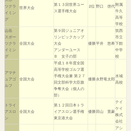
第１３回世界ユー
附属
ツクラ
2位
野口 啓代
世界大会
ス選手権大会
牛久
イミン
高等
グ
学校
山岳
第９回ジュニアオ
筑西
スポー
リンピックカップ
市立
ツクラ
全国大会
大会
優勝
平井 悠希
下館
イミン
アンダーユース
中学
グ
Ｂ 女子の部
校
平成１８年度全国
高等学校ゴルフ選
アマチ
手権大会兼 第２７
水城
ュアゴ
全国大会
優勝
永野竜太郎
回文部科学大臣旗
高校
ルフ
争奪大会（個人の
部）
テイ
トライ
第１２回日本トラ
ケイ
アスロ
全国大会
イアスロン選手権
優勝
田山 寛豪
株式
ン
東京港大会
会社
アシ