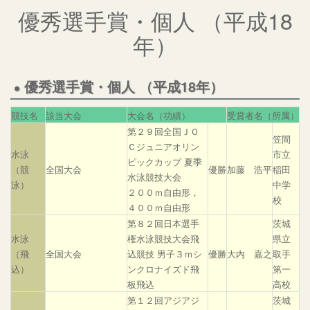
優秀選手賞・個人 （平成18
年）
優秀選手賞・個人 （平成18年）
競技名
該当大会
大会名（功績）
受賞者名（所属）
第２９回全国ＪＯ
笠間
Ｃジュニアオリン
水泳
市立
ピックカップ 夏季
（競
全国大会
優勝
加藤 浩平
稲田
水泳競技大会
泳）
中学
２００ｍ自由形，
校
４００ｍ自由形
第８２回日本選手
茨城
水泳
権水泳競技大会飛
県立
（飛
全国大会
込競技 男子３ｍシ
優勝
大内 嘉之
取手
込）
ンクロナイズド飛
第一
板飛込
高校
第１２回アジアジ
茨城