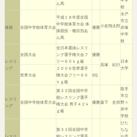
ん馬
校
水戸
平成１８年度全国
市立
中学校体育大会 体
小友翔太郎
体操
全国中学校体育大会
優勝
赤塚
操競技・種目別あ
中学
ん馬
校
全日本選抜レスリ
全国大会
ング選手権大会フ
優勝
レスリ
リー６０ｋｇ級
日本
高塚 紀行
ング
大学
２００６世界選手
世界大会
権大会フリー６０
3位
ｋｇ級
取手
第３２回全国中学
市立
校レスリング選手
レスリ
全国中学校体育大会
優勝
森下 史崇
野々
権大会 男子４２ｋ
ング
井中
ｇ級
学校
ひた
第３２回全国中学
ちな
レスリ
校レスリング選手
か市