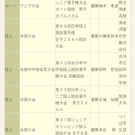
ュニア選手権大会
県立
ボート
アジア大会
優勝
橋本 孝彦
ボート競技 男子
潮来
ダブルスカル
高校
海老
第８９回日本陸上
澤製
競技選手権
陸上
全国大会
優勝
川﨑真裕美
作所
女子２０ｋｍ競歩
株式
大会
会社
古河
第３３回全日本中
市立
陸上
全国中学校体育大会
学校陸上競技選手
優勝
舘野 哲也
総和
権大会 四種競技
北中
学校
第２２回日本ジュ
ニア陸上競技選手
筑波
陸上
全国大会
優勝
石塚 祐輔
権大会 男子２０
大学
０ｍ
つく
第３７回ジュニア
ば市
オリンピック陸上
陸上
全国大会
優勝
赤石 萌
立並
競技大会 女子Ｂ走