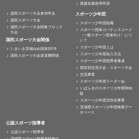
後援名義使用申請
国民スポーツ大会参加申込
スポーツ少年団
国民スポーツ大会
スポーツ少年団組織
国民スポーツ大会関東ブロック
スポーツ団体ガバナンスコード
大会
〈一般スポーツ団体向け〉につ
国民スポーツ大会関係
いて
スポーツ少年団とは
いきいき茨城ゆめ国体2019
スポーツ少年団加入方法
国民スポーツ大会派遣費関係
スポーツ少年団指導者養成
競技別交流大会・スポーツ大会
交流事業
スポーツ少年団リーダー会
いばらきのスポーツ少年団Web
版
スポーツ少年団活性化事業
茨城県スポーツ少年団検索デー
タベース
公認スポーツ指導者
公認スポーツ指導者
茨城県スポーツ指導者研修会