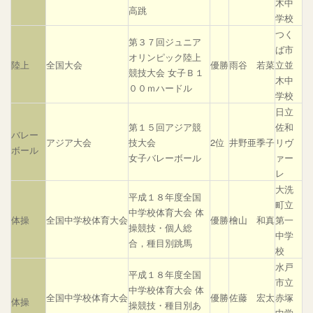
木中
高跳
学校
つく
第３７回ジュニア
ば市
オリンピック陸上
陸上
全国大会
優勝
雨谷 若菜
立並
競技大会 女子Ｂ１
木中
００ｍハードル
学校
日立
第１５回アジア競
佐和
バレー
アジア大会
技大会
2位
井野亜季子
リヴ
ボール
女子バレーボール
ァー
レ
大洗
平成１８年度全国
町立
中学校体育大会 体
体操
全国中学校体育大会
優勝
檜山 和真
第一
操競技・個人総
中学
合，種目別跳馬
校
水戸
平成１８年度全国
市立
中学校体育大会 体
全国中学校体育大会
優勝
佐藤 宏太
赤塚
体操
操競技・種目別あ
中学