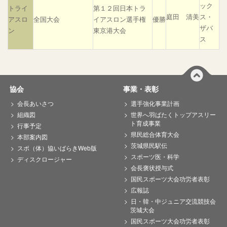
ック
トライ
第１２回日本トラ
庭田 清美
ス・
アスロ
全国大会
イアスロン選手権
優勝
ザバ
ン
東京港大会
ス
協会
事業・表彰
会長あいさつ
選手強化事業計画
組織図
世界へ羽ばたくトップアスリー
ト育成事業
行事予定
県民総合体育大会
本部案内図
茨城県民駅伝
スポ（体）協いばらきWeb版
スポーツ医・科学
ディスクロージャー
会長褒状授与式
国民スポーツ大会功労者表彰
広報誌
日・韓・中ジュニア交流競技会
茨城大会
国民スポーツ大会功労者表彰