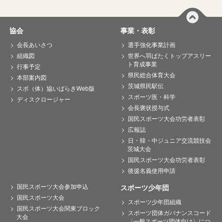
協会
事業・表彰
会長あいさつ
選手強化事業計画
組織図
世界へ羽ばたくトップアスリー
ト育成事業
行事予定
県民総合体育大会
本部案内図
茨城県民駅伝
スポ（体）協いばらきWeb版
スポーツ医・科学
ディスクロージャー
会長褒状授与式
国民スポーツ大会功労者表彰
広報誌
日・韓・中ジュニア交流競技会
茨城大会
国民スポーツ大会功労者表彰
後援名義使用申請
国民スポーツ大会参加申込
スポーツ少年団
国民スポーツ大会
スポーツ少年団組織
国民スポーツ大会関東ブロック
スポーツ団体ガバナンスコード
大会
〈一般スポーツ団体向け〉につ