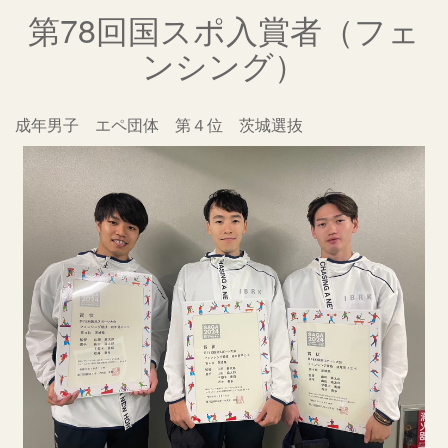
第78回国スポ入賞者（フェ
ンシング）
成年男子 エペ団体 第４位 茨城選抜