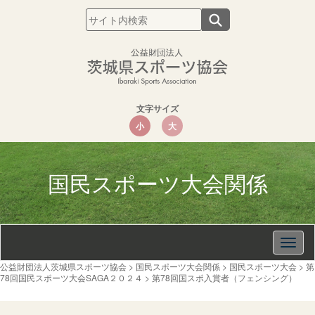
文字サイズ
小
大
国民スポーツ大会関係
Togg
navig
公益財団法人茨城県スポーツ協会
>
国民スポーツ大会関係
>
国民スポーツ大会
>
第
78回国民スポーツ大会SAGA２０２４
>
第78回国スポ入賞者（フェンシング）