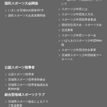
国民スポーツ大会関係
いて
スポーツ少年団とは
いきいき茨城ゆめ国体2019
スポーツ少年団加入方法
国民スポーツ大会派遣費関係
スポーツ少年団指導者養成
競技別交流大会・スポーツ大会
交流事業
スポーツ少年団リーダー会
いばらきのスポーツ少年団Web
版
スポーツ少年団活性化事業
茨城県スポーツ少年団検索デー
タベース
公認スポーツ指導者
公認スポーツ指導者
茨城県スポーツ指導者研修会
茨城県スポーツ指導者協議会会
報Web版
総合型地域スポーツクラブ
茨城県スポーツ協会によるクラ
ブ育成事業