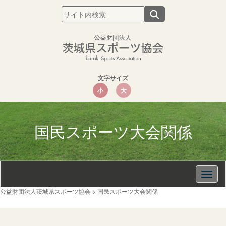
文字サイズ
小
大
国民スポーツ大会関係
Togg
navig
公益財団法人茨城県スポーツ協会
>
国民スポーツ大会関係