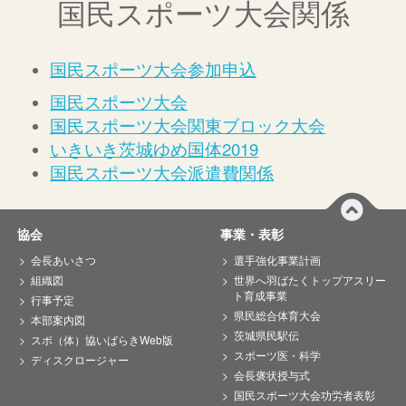
国民スポーツ大会関係
国民スポーツ大会
参加申込
国民スポーツ大会
国民スポーツ大会関東ブロック大会
いきいき茨城ゆめ国体2019
国民スポーツ大会派遣費関係
協会
事業・表彰
会長あいさつ
選手強化事業計画
組織図
世界へ羽ばたくトップアスリー
ト育成事業
行事予定
県民総合体育大会
本部案内図
茨城県民駅伝
スポ（体）協いばらきWeb版
スポーツ医・科学
ディスクロージャー
会長褒状授与式
国民スポーツ大会功労者表彰