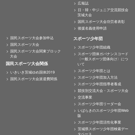
広報誌
日・韓・中ジュニア交流競技会
茨城大会
国民スポーツ大会功労者表彰
後援名義使用申請
国民スポーツ大会参加申込
スポーツ少年団
国民スポーツ大会
スポーツ少年団組織
国民スポーツ大会関東ブロック
スポーツ団体ガバナンスコード
大会
〈一般スポーツ団体向け〉につ
国民スポーツ大会関係
いて
スポーツ少年団とは
いきいき茨城ゆめ国体2019
スポーツ少年団加入方法
国民スポーツ大会派遣費関係
スポーツ少年団指導者養成
競技別交流大会・スポーツ大会
交流事業
スポーツ少年団リーダー会
いばらきのスポーツ少年団Web
版
スポーツ少年団活性化事業
茨城県スポーツ少年団検索デー
タベース