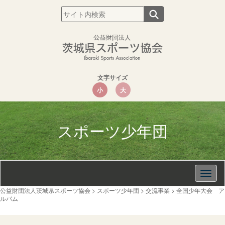
文字サイズ
小
大
スポーツ少年団
Togg
navig
公益財団法人茨城県スポーツ協会
>
スポーツ少年団
>
交流事業
>
全国少年大会 ア
ルバム