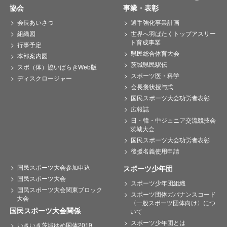
協会
事業・表彰
会長あいさつ
選手強化事業計画
組織図
世界へ羽ばたくトップアスリー
ト育成事業
行事予定
県民総合体育大会
本部案内図
茨城県民駅伝
スポ（体）協いばらきWeb版
スポーツ医・科学
ディスクロージャー
会長褒状授与式
国民スポーツ大会功労者表彰
広報誌
日・韓・中ジュニア交流競技会
茨城大会
国民スポーツ大会功労者表彰
後援名義使用申請
国民スポーツ大会参加申込
スポーツ少年団
国民スポーツ大会
スポーツ少年団組織
国民スポーツ大会関東ブロック
スポーツ団体ガバナンスコード
大会
〈一般スポーツ団体向け〉につ
国民スポーツ大会関係
いて
スポーツ少年団とは
いきいき茨城ゆめ国体2019