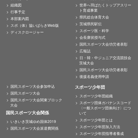
組織図
世界へ羽ばたくトップアスリー
ト育成事業
行事予定
県民総合体育大会
本部案内図
茨城県民駅伝
スポ（体）協いばらきWeb版
スポーツ医・科学
ディスクロージャー
会長褒状授与式
国民スポーツ大会功労者表彰
広報誌
日・韓・中ジュニア交流競技会
茨城大会
国民スポーツ大会功労者表彰
後援名義使用申請
国民スポーツ大会参加申込
スポーツ少年団
国民スポーツ大会
スポーツ少年団組織
国民スポーツ大会関東ブロック
スポーツ団体ガバナンスコード
大会
〈一般スポーツ団体向け〉につ
国民スポーツ大会関係
いて
スポーツ少年団とは
いきいき茨城ゆめ国体2019
スポーツ少年団加入方法
国民スポーツ大会派遣費関係
スポーツ少年団指導者養成