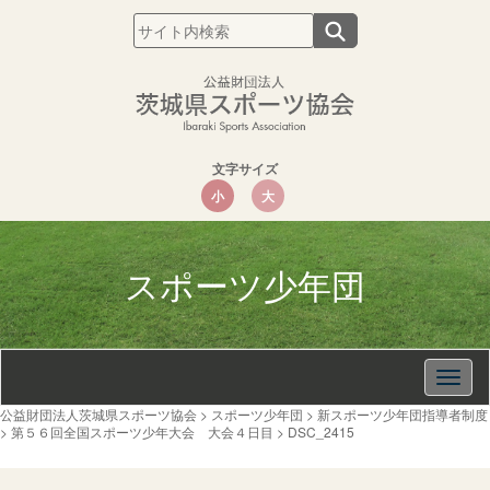
文字サイズ
小
大
スポーツ少年団
Togg
navig
公益財団法人茨城県スポーツ協会
>
スポーツ少年団
>
新スポーツ少年団指導者制度
>
第５６回全国スポーツ少年大会 大会４日目
>
DSC_2415