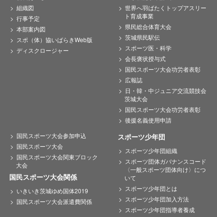
組織図
世界へ羽ばたくトップアスリー
ト育成事業
行事予定
県民総合体育大会
本部案内図
茨城県民駅伝
スポ（体）協いばらきWeb版
スポーツ医・科学
ディスクロージャー
会長褒状授与式
国民スポーツ大会功労者表彰
広報誌
日・韓・中ジュニア交流競技会
茨城大会
国民スポーツ大会功労者表彰
後援名義使用申請
国民スポーツ大会参加申込
スポーツ少年団
国民スポーツ大会
スポーツ少年団組織
国民スポーツ大会関東ブロック
スポーツ団体ガバナンスコード
大会
〈一般スポーツ団体向け〉につ
国民スポーツ大会関係
いて
スポーツ少年団とは
いきいき茨城ゆめ国体2019
スポーツ少年団加入方法
国民スポーツ大会派遣費関係
スポーツ少年団指導者養成