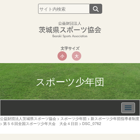
文字サイズ
小
大
スポーツ少年団
Togg
navig
公益財団法人茨城県スポーツ協会
>
スポーツ少年団
>
新スポーツ少年団指導者制度
>
第５６回全国スポーツ少年大会 大会４日目
>
DSC_0762