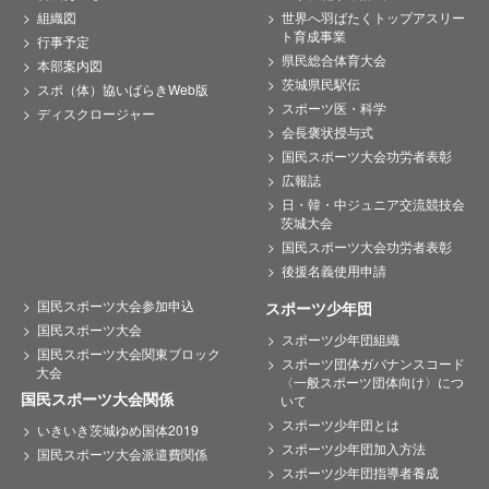
組織図
世界へ羽ばたくトップアスリー
ト育成事業
行事予定
県民総合体育大会
本部案内図
茨城県民駅伝
スポ（体）協いばらきWeb版
スポーツ医・科学
ディスクロージャー
会長褒状授与式
国民スポーツ大会功労者表彰
広報誌
日・韓・中ジュニア交流競技会
茨城大会
国民スポーツ大会功労者表彰
後援名義使用申請
国民スポーツ大会参加申込
スポーツ少年団
国民スポーツ大会
スポーツ少年団組織
国民スポーツ大会関東ブロック
スポーツ団体ガバナンスコード
大会
〈一般スポーツ団体向け〉につ
国民スポーツ大会関係
いて
スポーツ少年団とは
いきいき茨城ゆめ国体2019
スポーツ少年団加入方法
国民スポーツ大会派遣費関係
スポーツ少年団指導者養成