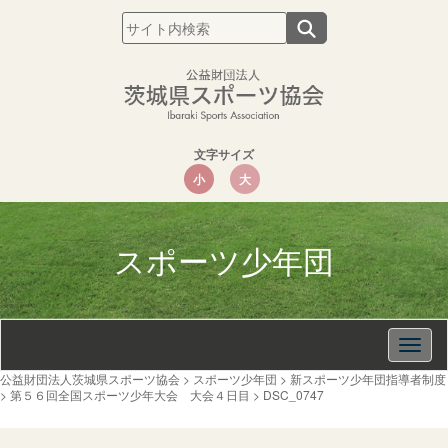
文字サイズ
小
大
スポーツ少年団
Togg
navig
公益財団法人茨城県スポーツ協会
>
スポーツ少年団
>
新スポーツ少年団指導者制度
>
第５６回全国スポーツ少年大会 大会４日目
>
DSC_0747