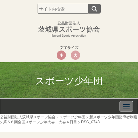
文字サイズ
小
大
スポーツ少年団
Togg
navig
公益財団法人茨城県スポーツ協会
>
スポーツ少年団
>
新スポーツ少年団指導者制度
>
第５６回全国スポーツ少年大会 大会４日目
>
DSC_0743