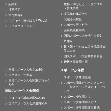
組織図
世界へ羽ばたくトップアスリー
ト育成事業
行事予定
県民総合体育大会
本部案内図
茨城県民駅伝
スポ（体）協いばらきWeb版
スポーツ医・科学
ディスクロージャー
会長褒状授与式
国民スポーツ大会功労者表彰
広報誌
日・韓・中ジュニア交流競技会
茨城大会
国民スポーツ大会功労者表彰
後援名義使用申請
国民スポーツ大会参加申込
スポーツ少年団
国民スポーツ大会
スポーツ少年団組織
国民スポーツ大会関東ブロック
スポーツ団体ガバナンスコード
大会
〈一般スポーツ団体向け〉につ
国民スポーツ大会関係
いて
スポーツ少年団とは
いきいき茨城ゆめ国体2019
スポーツ少年団加入方法
国民スポーツ大会派遣費関係
スポーツ少年団指導者養成