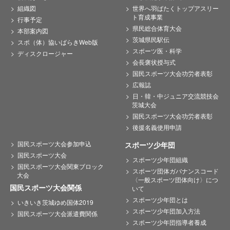
組織図
世界へ羽ばたくトップアスリー
ト育成事業
行事予定
県民総合体育大会
本部案内図
茨城県民駅伝
スポ（体）協いばらきWeb版
スポーツ医・科学
ディスクロージャー
会長褒状授与式
国民スポーツ大会功労者表彰
広報誌
日・韓・中ジュニア交流競技会
茨城大会
国民スポーツ大会功労者表彰
後援名義使用申請
国民スポーツ大会参加申込
スポーツ少年団
国民スポーツ大会
スポーツ少年団組織
国民スポーツ大会関東ブロック
スポーツ団体ガバナンスコード
大会
〈一般スポーツ団体向け〉につ
国民スポーツ大会関係
いて
スポーツ少年団とは
いきいき茨城ゆめ国体2019
スポーツ少年団加入方法
国民スポーツ大会派遣費関係
スポーツ少年団指導者養成