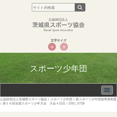
文字サイズ
小
大
スポーツ少年団
Togg
navig
公益財団法人茨城県スポーツ協会
>
スポーツ少年団
>
新スポーツ少年団指導者制度
>
第５６回全国スポーツ少年大会 大会４日目
>
DSC_0728