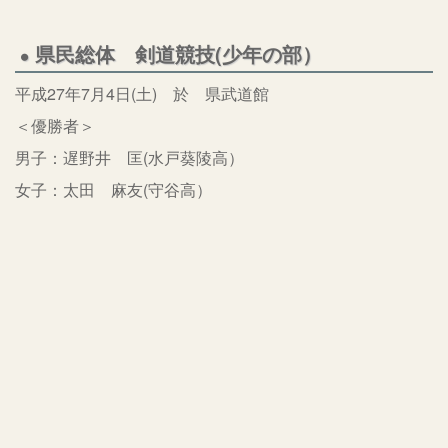
県民総体 剣道競技(少年の部）
平成27年7月4日(土) 於 県武道館
＜優勝者＞
男子：遅野井 匡(水戸葵陵高）
女子：太田 麻友(守谷高）