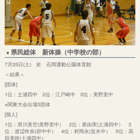
県民総体 新体操（中学校の部）
7月25日(土) 於 石岡運動公園体育館
＜結果＞
[団体]
1位：土浦四中 2位：江戸崎中 3位：美野里中
※関東大会出場3団体
[個人]
1位：滑川美空(美野里中） 2位：亜由実(土浦四中） 3
位：渡辺怜奈(府中中） 4位：村岡永(並木中） 5位：髙
田美咲(土浦四中）