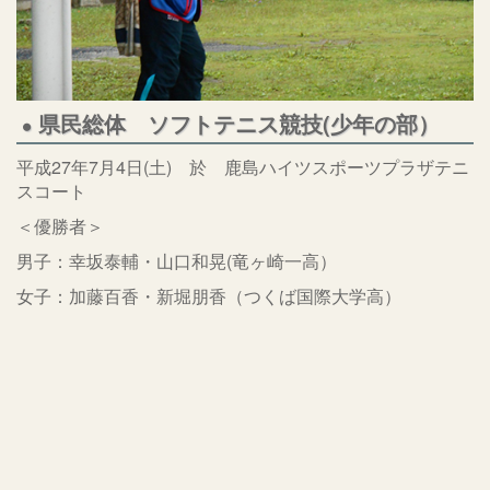
県民総体 ソフトテニス競技(少年の部）
平成27年7月4日(土) 於 鹿島ハイツスポーツプラザテニ
スコート
＜優勝者＞
男子：幸坂泰輔・山口和晃(竜ヶ崎一高）
女子：加藤百香・新堀朋香（つくば国際大学高）