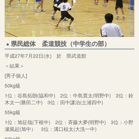
県民総体 柔道競技（中学生の部）
平成27年7月22日(水) 於 県武道館
＜結果＞
[男子個人]
50kg級
1位：谷島拓朗(協和中) 2位：中島寛太(明野中) 3位：鈴
木太一(勝田二中) 3位：田中謙治(土浦四中)
55kg級
1位：旭征哉(下根中) 2位：斉藤大夢(明野中) 3位：小野
瀬風起(旭中） 3位：溝口椋太(大洗一中)
60kg級