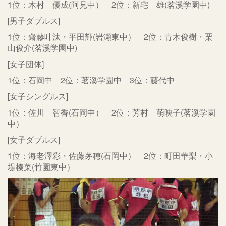
1位：木村 優成(阿見中） 2位：新宅 雄(茗溪学園中)
[男子ダブルス]
1位：齋藤叶汰・平田輝(岩瀬東中） 2位：青木俊樹・栗
山俊介(茗溪学園中)
[女子団体]
1位：石岡中 2位：茗溪学園中 3位：藤代中
[女子シングルス]
1位：佐川 智香(石岡中） 2位：芳村 萌映子(茗溪学園
中）
[女子ダブルス]
1位：海老澤彩・佐藤茅穂(石岡中） 2位：町田華梨・小
堤榛菜(竹園東中）