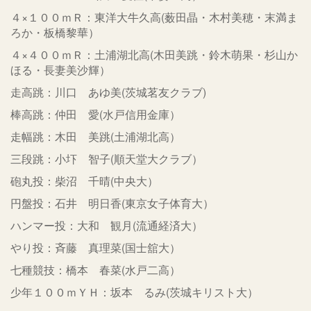
４×１００ｍＲ：東洋大牛久高(薮田晶・木村美穂・末満ま
ろか・板橋黎華）
４×４００ｍＲ：土浦湖北高(木田美跳・鈴木萌果・杉山か
ほる・長妻美沙輝）
走高跳：川口 あゆ美(茨城茗友クラブ)
棒高跳：仲田 愛(水戸信用金庫）
走幅跳：木田 美跳(土浦湖北高）
三段跳：小圷 智子(順天堂大クラブ）
砲丸投：柴沼 千晴(中央大）
円盤投：石井 明日香(東京女子体育大）
ハンマー投：大和 観月(流通経済大）
やり投：斉藤 真理菜(国士舘大）
七種競技：橋本 春菜(水戸二高）
少年１００ｍＹＨ：坂本 るみ(茨城キリスト大）