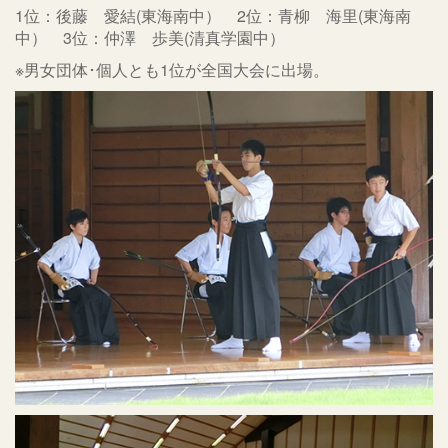
1位：後藤 愛結(東海南中） 2位：青柳 海里(東海南
中） 3位：仲澤 歩美(清真学園中）
※男女団体･個人とも1位が全国大会に出場。