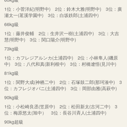
1位：小菅洋紀(明野中) 2位：鈴木大雅(明野中) 3位：廣
瀬太一(茗溪学園中) 3位：白坂鉄郎(土浦四中)
66kg級
1位：藤井俊輔 2位：生井沢一樹(土浦四中) 3位：大吉
慧(明野中) 3位：関口陽介(明野中)
73kg級
1位：カフレジアルンカ(土浦四中) 2位：小林隼人(磯原
中) 3位：八代和真(新利根中) 3位：村橋遼悟(見川中)
81kg級
1位：関野大成(神栖二中) 2位：石塚鼓二郎(那珂湊中) 3
位：カフレジオバニ(土浦四中) 3位：岡部由雅(高萩中)
90kg級
1位：小松崎良丞(笠原中) 2位：松田新太(古河二中) 3
位：梅原悠太(旭中） 3位：長谷川斉人(土浦四中)
90kg超級