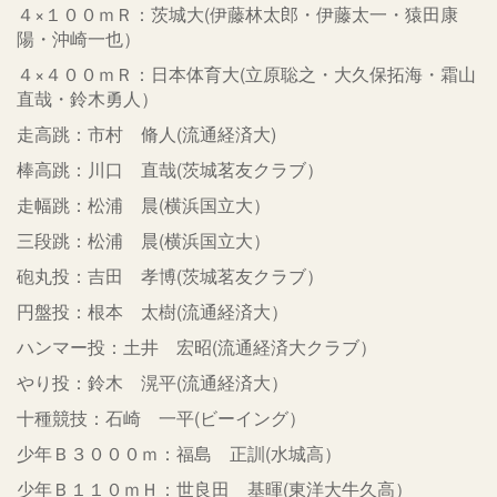
４×１００ｍＲ：茨城大(伊藤林太郎・伊藤太一・猿田康
陽・沖崎一也）
４×４００ｍＲ：日本体育大(立原聡之・大久保拓海・霜山
直哉・鈴木勇人）
走高跳：市村 脩人(流通経済大)
棒高跳：川口 直哉(茨城茗友クラブ）
走幅跳：松浦 晨(横浜国立大）
三段跳：松浦 晨(横浜国立大）
砲丸投：吉田 孝博(茨城茗友クラブ）
円盤投：根本 太樹(流通経済大）
ハンマー投：土井 宏昭(流通経済大クラブ）
やり投：鈴木 滉平(流通経済大）
十種競技：石崎 一平(ビーイング）
少年Ｂ３０００ｍ：福島 正訓(水城高）
少年Ｂ１１０ｍＨ：世良田 基暉(東洋大牛久高）