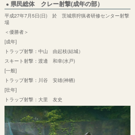
県民総体 クレー射撃(成年の部）
平成27年7月5日(日) 於 茨城県狩猟者研修センター射撃
場
＜優勝者＞
[成年]
トラップ射撃：中山 由起枝(結城）
スキート射撃：渡邊 和幸(水戸)
[一般]
トラップ射撃：川谷 安雄(神栖)
[壮年]
トラップ射撃：大里 友史