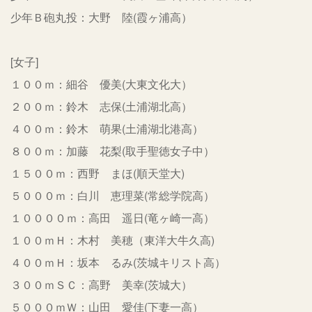
少年Ｂ砲丸投：大野 陸(霞ヶ浦高）
[女子]
１００ｍ：細谷 優美(大東文化大）
２００ｍ：鈴木 志保(土浦湖北高）
４００ｍ：鈴木 萌果(土浦湖北港高）
８００ｍ：加藤 花梨(取手聖徳女子中）
１５００ｍ：西野 まほ(順天堂大)
５０００ｍ：白川 恵理菜(常総学院高）
１００００ｍ：高田 遥日(竜ヶ崎一高）
１００ｍＨ：木村 美穂（東洋大牛久高)
４００ｍＨ：坂本 るみ(茨城キリスト高）
３００ｍＳＣ：高野 美幸(茨城大）
５０００ｍＷ：山田 愛佳(下妻一高）