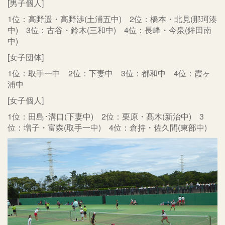
[男子個人]
1位：高野遥・高野渉(土浦五中) 2位：橋本・北見(那珂湊
中) 3位：古谷・鈴木(三和中) 4位：長峰・今泉(鉾田南
中)
[女子団体]
1位：取手一中 2位：下妻中 3位：都和中 4位：霞ヶ
浦中
[女子個人]
1位：田島･溝口(下妻中) 2位：栗原・髙木(新治中) 3
位：増子・富森(取手一中) 4位：倉持・佐久間(東部中)