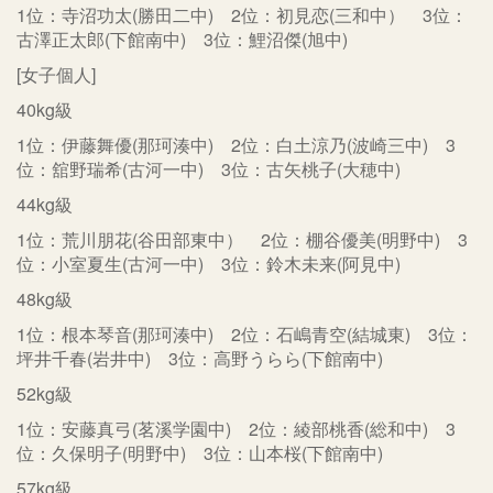
1位：寺沼功太(勝田二中) 2位：初見恋(三和中） 3位：
古澤正太郎(下館南中) 3位：鯉沼傑(旭中)
[女子個人]
40kg級
1位：伊藤舞優(那珂湊中) 2位：白土涼乃(波崎三中) 3
位：舘野瑞希(古河一中) 3位：古矢桃子(大穂中)
44kg級
1位：荒川朋花(谷田部東中） 2位：棚谷優美(明野中) 3
位：小室夏生(古河一中) 3位：鈴木未来(阿見中)
48kg級
1位：根本琴音(那珂湊中) 2位：石嶋青空(結城東) 3位：
坪井千春(岩井中) 3位：高野うらら(下館南中)
52kg級
1位：安藤真弓(茗溪学園中) 2位：綾部桃香(総和中) 3
位：久保明子(明野中) 3位：山本桜(下館南中)
57kg級