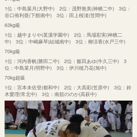
1位：中島葉月(大野中) 2位：茂野敦美(神栖二中) 3位：
谷口侑利亜(下館南中) 3位：田上桜渚(笠間中)
63kg級
1位：越中まりや(茗溪学園中) 2位：馬場彩実(神栖二
中) 3位：中嶋麻琴(結城南中) 3位：柳涼香(水戸三中)
70kg級
1位：河内香帆(勝田二中) 2位：飯田あゆ(牛久三中) 3
位：中島菜月(明野中) 3位：伊川穂乃花(旭中)
70kg超級
1位：宮本未佐登(都和中) 2位：大高彩(笠原中) 3位：鈴
木愛理(常北中) 3位：南舘ののか(高萩中)