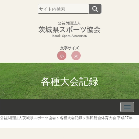
文字サイズ
小
大
各種大会記録
Togg
navig
公益財団法人茨城県スポーツ協会
>
各種大会記録
>
県民総合体育大会 平成27年