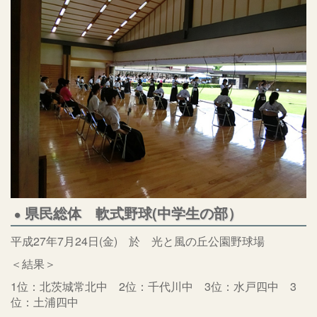
県民総体 軟式野球(中学生の部）
平成27年7月24日(金) 於 光と風の丘公園野球場
＜結果＞
1位：北茨城常北中 2位：千代川中 3位：水戸四中 3
位：土浦四中