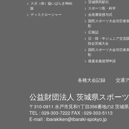
茨城県民駅伝
スポ（体）協いばらきWeb
版
スポーツ医・科学
ディスクロージャー
会長褒状授与式
国民スポーツ大会功労者
彰
広報誌
日・韓・中ジュニア交流
技会茨城大会
国民スポーツ大会功労者
彰
後援名義使用申請
各種大会記録
交通
公益財団法人 茨城県スポー
〒310-0911 水戸市見和1丁目356番地の2 
TEL : 029-303-7222 FAX : 029-303-5113
E-mail :
ibarakiken@ibaraki-spokyo.jp