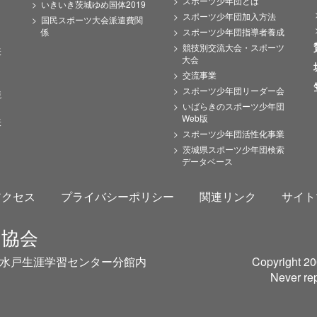
スポーツ少年団とは
いきいき茨城ゆめ国体2019
スポーツ少年団加入方法
国民スポーツ大会派遣費関
係
スポーツ少年団指導者養成
競技別交流大会・スポーツ
表
大会
交流事業
スポーツ少年団リーダー会
競
いばらきのスポーツ少年団
Web版
表
スポーツ少年団活性化事業
茨城県スポーツ少年団検索
データベース
アクセス
プライバシーポリシー
関連リンク
サイト
ツ協会
茨城県水戸生涯学習センター分館内
Copyright 200
Never rep