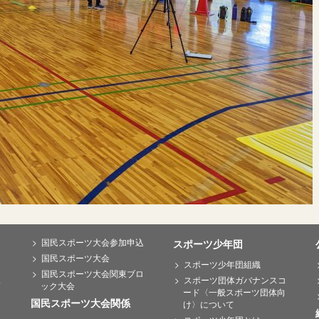
国民スポーツ大会参加申込
スポーツ少年団
国民スポーツ大会
スポーツ少年団組織
国民スポーツ大会関東ブロ
ス
スポーツ団体ガバナンスコ
ック大会
ード〈一般スポーツ団体向
国民スポーツ大会関係
け〉について