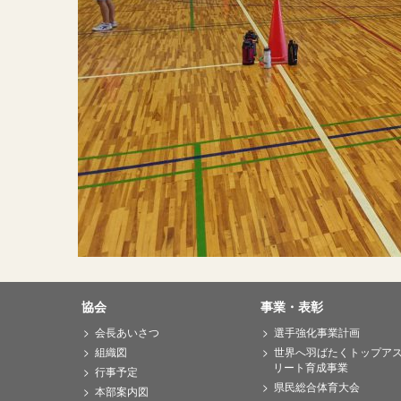
協会
事業・表彰
会長あいさつ
選手強化事業計画
組織図
世界へ羽ばたくトップア
リート育成事業
行事予定
県民総合体育大会
本部案内図