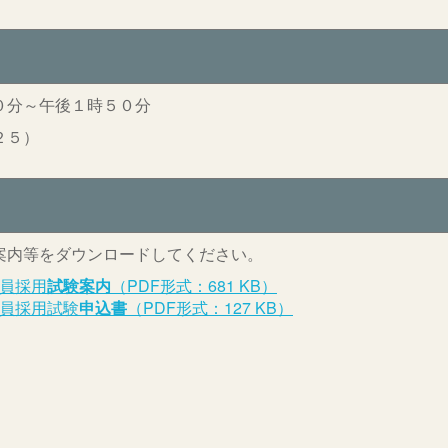
０分～午後１時５０分
２５）
案内等をダウンロードしてください。
員採用
試験案内
（PDF形式：681 KB）
員採用試験
申込書
（PDF形式：127 KB）