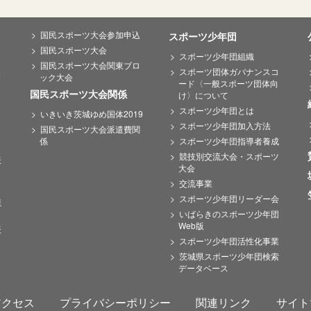
国民スポーツ大会参加申込
スポーツ少年団
国民スポーツ大会
スポーツ少年団組織
国民スポーツ大会関東ブロ
ス
スポーツ団体ガバナンスコ
ック大会
ード〈一般スポーツ団体向
国民スポーツ大会関係
け〉について
スポーツ少年団とは
いきいき茨城ゆめ国体2019
スポーツ少年団加入方法
国民スポーツ大会派遣費関
係
スポーツ少年団指導者養成
競技別交流大会・スポーツ
表
大会
交流事業
スポーツ少年団リーダー会
競
いばらきのスポーツ少年団
Web版
表
スポーツ少年団活性化事業
茨城県スポーツ少年団検索
データベース
アクセス
プライバシーポリシー
関連リンク
サイト