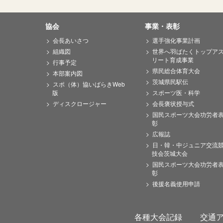
協会
事業・表彰
会長あいさつ
選手強化事業計画
組織図
世界へ羽ばたくトップア
リート育成事業
行事予定
県民総合体育大会
本部案内図
茨城県民駅伝
スポ（体）協いばらきWeb
版
スポーツ医・科学
ディスクロージャー
会長褒状授与式
国民スポーツ大会功労者
彰
広報誌
日・韓・中ジュニア交流
技会茨城大会
国民スポーツ大会功労者
彰
後援名義使用申請
各種大会記録
交通