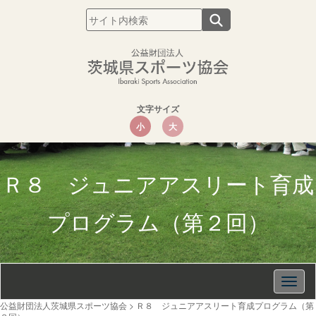
文字サイズ
小
大
Ｒ８ ジュニアアスリート育成
プログラム（第２回）
Togg
navig
公益財団法人茨城県スポーツ協会
>
Ｒ８ ジュニアアスリート育成プログラム（第