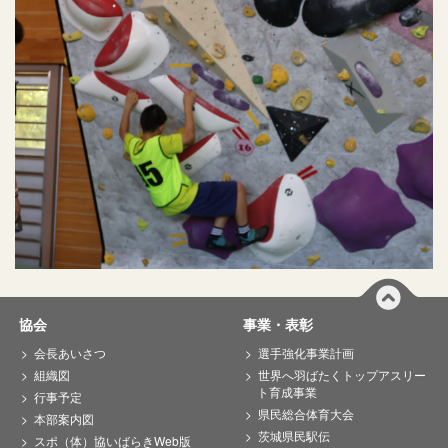
協会
事業・表彰
会長あいさつ
選手強化事業計画
組織図
世界へ羽ばたくトップアスリー
ト育成事業
行事予定
県民総合体育大会
本部案内図
茨城県民駅伝
スポ（体）協いばらきWeb版