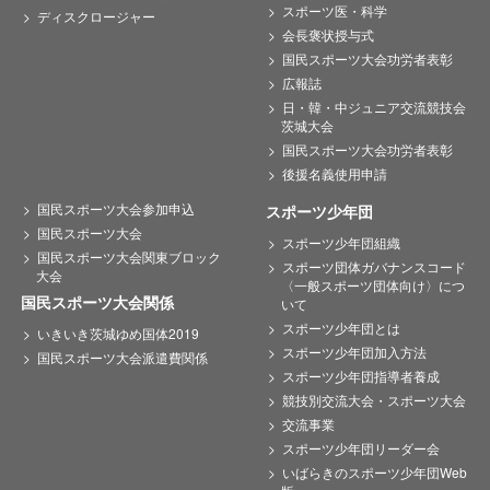
スポーツ医・科学
ディスクロージャー
会長褒状授与式
国民スポーツ大会功労者表彰
広報誌
日・韓・中ジュニア交流競技会
茨城大会
国民スポーツ大会功労者表彰
後援名義使用申請
国民スポーツ大会参加申込
スポーツ少年団
国民スポーツ大会
スポーツ少年団組織
国民スポーツ大会関東ブロック
スポーツ団体ガバナンスコード
大会
〈一般スポーツ団体向け〉につ
国民スポーツ大会関係
いて
スポーツ少年団とは
いきいき茨城ゆめ国体2019
スポーツ少年団加入方法
国民スポーツ大会派遣費関係
スポーツ少年団指導者養成
競技別交流大会・スポーツ大会
交流事業
スポーツ少年団リーダー会
いばらきのスポーツ少年団Web