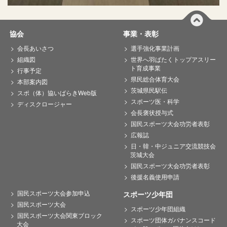
協会
事業・表彰
会長あいさつ
選手強化事業計画
組織図
世界へ羽ばたくトップアスリー
ト育成事業
行事予定
県民総合体育大会
本部案内図
茨城県民駅伝
スポ（体）協いばらきWeb版
スポーツ医・科学
ディスクロージャー
会長褒状授与式
国民スポーツ大会功労者表彰
広報誌
日・韓・中ジュニア交流競技会
茨城大会
国民スポーツ大会功労者表彰
後援名義使用申請
国民スポーツ大会参加申込
スポーツ少年団
国民スポーツ大会
スポーツ少年団組織
国民スポーツ大会関東ブロック
スポーツ団体ガバナンスコード
大会