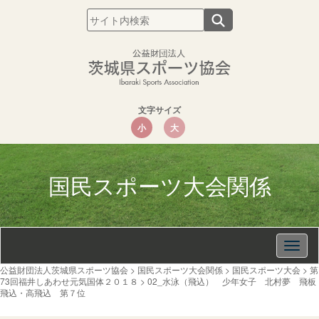
文字サイズ
小
大
国民スポーツ大会関係
Togg
navig
公益財団法人茨城県スポーツ協会
>
国民スポーツ大会関係
>
国民スポーツ大会
>
第
73回福井しあわせ元気国体２０１８
>
02_水泳（飛込） 少年女子 北村夢 飛板
飛込・高飛込 第７位