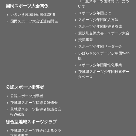
〈一般スポーツ団体向け〉につ
国民スポーツ大会関係
いて
スポーツ少年団とは
いきいき茨城ゆめ国体2019
スポーツ少年団加入方法
国民スポーツ大会派遣費関係
スポーツ少年団指導者養成
競技別交流大会・スポーツ大会
交流事業
スポーツ少年団リーダー会
いばらきのスポーツ少年団Web
版
スポーツ少年団活性化事業
茨城県スポーツ少年団検索デー
タベース
公認スポーツ指導者
公認スポーツ指導者
茨城県スポーツ指導者研修会
茨城県スポーツ指導者協議会会
報Web版
総合型地域スポーツクラブ
茨城県スポーツ協会によるクラ
ブ育成事業