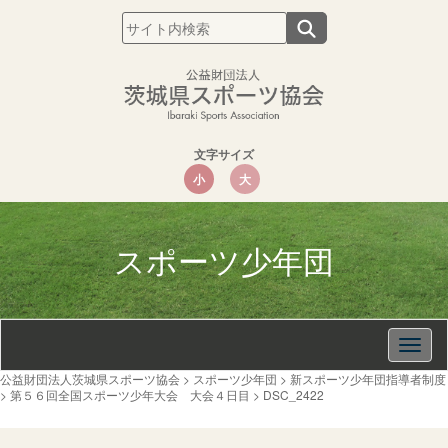
文字サイズ
小
大
スポーツ少年団
Togg
navig
公益財団法人茨城県スポーツ協会
>
スポーツ少年団
>
新スポーツ少年団指導者制度
>
第５６回全国スポーツ少年大会 大会４日目
>
DSC_2422