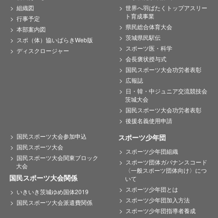
組織図
世界へ羽ばたくトップアスリー
ト育成事業
行事予定
県民総合体育大会
本部案内図
茨城県民駅伝
スポ（体）協いばらきWeb版
スポーツ医・科学
ディスクロージャー
会長褒状授与式
国民スポーツ大会功労者表彰
広報誌
日・韓・中ジュニア交流競技会
茨城大会
国民スポーツ大会功労者表彰
後援名義使用申請
国民スポーツ大会参加申込
スポーツ少年団
国民スポーツ大会
スポーツ少年団組織
国民スポーツ大会関東ブロック
スポーツ団体ガバナンスコード
大会
〈一般スポーツ団体向け〉につ
国民スポーツ大会関係
いて
スポーツ少年団とは
いきいき茨城ゆめ国体2019
スポーツ少年団加入方法
国民スポーツ大会派遣費関係
スポーツ少年団指導者養成