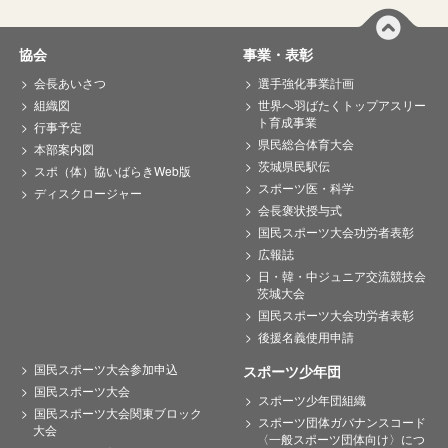
協会
事業・表彰
会長あいさつ
選手強化事業計画
組織図
世界へ羽ばたくトップアスリー
ト育成事業
行事予定
県民総合体育大会
本部案内図
茨城県民駅伝
スポ（体）協いばらきWeb版
スポーツ医・科学
ディスクロージャー
会長褒状授与式
国民スポーツ大会功労者表彰
広報誌
日・韓・中ジュニア交流競技会
茨城大会
国民スポーツ大会功労者表彰
後援名義使用申請
国民スポーツ大会参加申込
スポーツ少年団
国民スポーツ大会
スポーツ少年団組織
国民スポーツ大会関東ブロック
スポーツ団体ガバナンスコード
大会
〈一般スポーツ団体向け〉につ