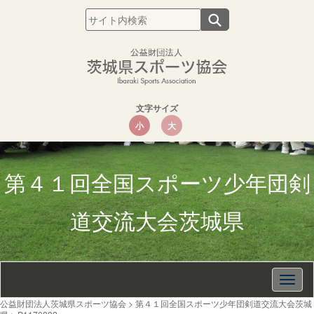
文字サイズ
小
大
第４１回全国スポーツ少年団剣
道交流大会茨城県
Togg
navig
公益財団法人茨城県スポーツ協会
>
第４１回全国スポーツ少年団剣道交流大会茨城